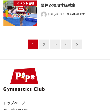
イベント情報
夏休み短期体操教室
pips_editor
2025年6月12日
投
1
2
…
4
稿
ナ
ビ
ゲ
ー
トップページ
シ